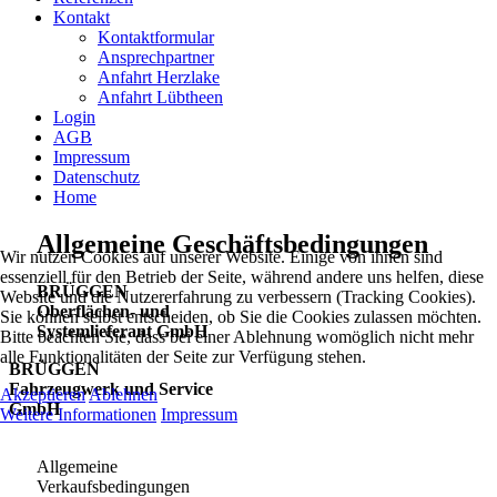
Kontakt
Kontaktformular
Ansprechpartner
Anfahrt Herzlake
Anfahrt Lübtheen
Login
AGB
Impressum
Datenschutz
Home
Allgemeine Geschäftsbedingungen
Wir nutzen Cookies auf unserer Website. Einige von ihnen sind
essenziell für den Betrieb der Seite, während andere uns helfen, diese
BRÜGGEN
Website und die Nutzererfahrung zu verbessern (Tracking Cookies).
Oberflächen- und
Sie können selbst entscheiden, ob Sie die Cookies zulassen möchten.
Systemlieferant GmbH
Bitte beachten Sie, dass bei einer Ablehnung womöglich nicht mehr
alle Funktionalitäten der Seite zur Verfügung stehen.
BRÜGGEN
Fahrzeugwerk und Service
Akzeptieren
Ablehnen
GmbH
Weitere Informationen
Impressum
Allgemeine
Verkaufsbedingungen