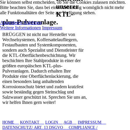
Sie können selbst entscheiden, ob Sie die Cookies zulassen möchten.
unserer
Bitte beachten Sie, dass bei einer Ablehnung womöglich nicht mehr
alle Funktionalitäten der Seite zur Verfügung stehen.
KTL-
plus-Pulveranlage.
Akzeptieren
Ablehnen
Weitere Informationen
Impressum
BRÜGGEN ist nicht nur Hersteller von
Wechselsystemen, Koffersattelaufliegern,
Festaufbauten und Systemkomponenten,
sondern auch Spezialist und Dienstleister für
die KTL-Oberflächenbeschichtung. Wir
beschichten Ihre Stahlprodukte in einer der
größten europäischen KTL-plus-
Pulveranlagen. Dadurch erhalten Ihre
Produkte eine Oberflächenlackierung, die
einen besonders lang anhaltenden
Korrosionsschutz bietet und zudem kratzfest
sowie beständig gegen Steinschlag und
Salzwasser geschützt ist. Sprechen Sie uns an,
wir helfen Ihnen gern weiter!
HOME
KONTAKT
LOGIN
AGB
IMPRESSUM
DATENSCHUTZ/ ART. 13 DSGVO
COMPLIANCE /