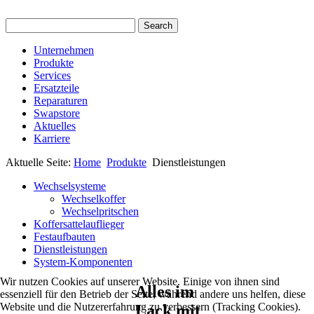
Unternehmen
Produkte
Services
Ersatzteile
Reparaturen
Swapstore
Aktuelles
Karriere
Aktuelle Seite:
Home
Produkte
Dienstleistungen
Wechselsysteme
Wechselkoffer
Wechselpritschen
Koffersattelauflieger
Festaufbauten
Dienstleistungen
System-Komponenten
Wir nutzen Cookies auf unserer Website. Einige von ihnen sind
Alles im
essenziell für den Betrieb der Seite, während andere uns helfen, diese
Website und die Nutzererfahrung zu verbessern (Tracking Cookies).
Lack mit