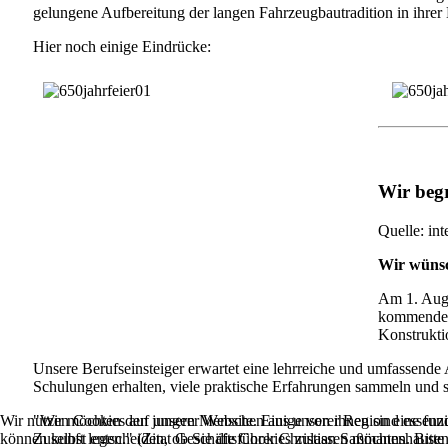
gelungene Aufbereitung der langen Fahrzeugbautradition in ihrer 
Hier noch einige Eindrücke:
Wir beg
Quelle: in
Wir wünsc
Am 1. Augu
kommenden 
Konstrukti
Unsere Berufseinsteiger erwartet eine lehrreiche und umfassende 
Schulungen erhalten, viele praktische Erfahrungen sammeln und st
"Wir möchten den jungen Menschen aus unserer Region eine fundi
Wir nutzen Cookies auf unserer Website. Einige von ihnen sind essenzi
Zukunft legen." (Zitat Geschäftsführer Christian Saßmannshausen
können selbst entscheiden, ob Sie die Cookies zulassen möchten. Bitte