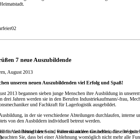
Heimatstadt.
rüßen 7 neue Auszubildende
tern, August 2013
hen unseren neuen Auszubildenden viel Erfolg und Spaß!
st 2013 begannen sieben junge Menschen ihre Ausbildung in unserem
drei Jahren werden sie in den Berufen Industriekaufmann/-frau, Mech
onsmechaniker und Fachkraft für Lagerlogistik ausgebildet.
Ausbildung, in der sie verschiedene Abteilungen durchlaufen, interne u
ets von den Ausbildern individuell betreut werden.
erte Ausbildung bieten und Ihnen damit den Grundstein für eine gute 
ell für den Betrieb der Seite, während andere uns helfen, diese Websit
).
 beachten Sie, dass bei einer Ablehnung womöglich nicht mehr alle Funk