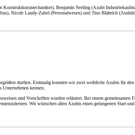
ubi Konstruktionsmechaniker), Benjamin Nerling (Azubi Industriekaufm
rau), Nicole Laudy-Zabel (Personalwesen) und Tino Blättrich (Ausbild
egrüßen durften. Erstmalig konnten wir zwei weibliche Azubis für den
das Unternehmen kennen.
tensweisen und Vorschriften wurden erläutert. Bei einem gemeinsamen 
kennenzulernen. Wir wünschen allen Azubis einen gelungenen Start und