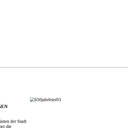
GGEN
sten der Stadt
ber die