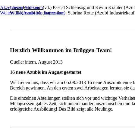
Unser Foto zeigt (v.l.) Pascal Schlensog und Kevin Kräuter (Az
Akzeptieren
Ablehnen
Wölk (Azubi Mechatroniker), Sabrina Rotte (Azubi Industriekauff
Weitere Informationen
Impressum
Herzlich Willkommen im Brüggen-Team!
Quelle: intern, August 2013
16 neue Azubis im August gestartet
Wir freuen uns, dass wir am 05.08.2013 16 neue Auszubildende b
Bereich gewinnen. An den ersten zwei Arbeitstagen lernten sie 
Die einzelnen Abteilungen stellten sich vor und wichtige Verhal
Mittagsessen gab es Zeit, sich untereinander auszutauschen und 
erfolgreiche Ausbildung! Das Bild zeigt alle Neulinge.