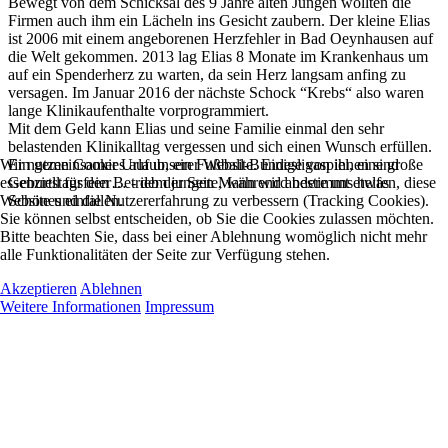
Bewegt von dem Schicksal des 9 Jahre alten Jungen wollten die
Firmen auch ihm ein Lächeln ins Gesicht zaubern. Der kleine Elias
ist 2006 mit einem angeborenen Herzfehler in Bad Oeynhausen auf
die Welt gekommen. 2013 lag Elias 8 Monate im Krankenhaus um
auf ein Spenderherz zu warten, da sein Herz langsam anfing zu
versagen. Im Januar 2016 der nächste Schock “Krebs“ also waren
lange Klinikaufenthalte vorprogrammiert.
Mit dem Geld kann Elias und seine Familie einmal den sehr
belastenden Klinikalltag vergessen und sich einen Wunsch erfüllen.
Wir nutzen Cookies auf unserer Website. Einige von ihnen sind
Ein gemeinsamer Urlaub, ein Fußball-Bundesligaspiel, eine große
essenziell für den Betrieb der Seite, während andere uns helfen, diese
Geburtstagsfeier… - dem jungen Mann wird bestimmt etwas
Website und die Nutzererfahrung zu verbessern (Tracking Cookies).
Schönes einfallen.
Sie können selbst entscheiden, ob Sie die Cookies zulassen möchten.
Bitte beachten Sie, dass bei einer Ablehnung womöglich nicht mehr
alle Funktionalitäten der Seite zur Verfügung stehen.
Akzeptieren
Ablehnen
Weitere Informationen
Impressum