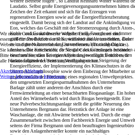
weitere Betriebe folgen“, so Landrat Reinhard Winter während de
Laudatio. Selbst große Energieversorgungsunternehmen hätten di
Zeichen der Zeit erkannt und sich für das Erzeugen von
regenerativen Energien sowie auf die Energieeffizienzberatung
eingestellt. Damit bezog sich der Landrat auf die Ankündigung v
Eon, welches das Geschäft mit der Stromerzeugung durch Atom-,
Kohle- und Gaskraftwerke aufgeben will. Energie sei ein immer
Wir nutzen Cookies auf unserer Website. Einige von ihnen sind
größerer Produktions- und Kostenfaktor für Unternehmen. Daher 
essenziell für den Betrieb der Seite, während andere uns helfen, diese
es im eigenen Interesse der Unternehmen, hier nachhaltig zu
Website und die Nutzererfahrung zu verbessern (Tracking Cookies).
denken. Die Kriterien für die Vergabe des Gütesiegels bestanden 
Sie können selbst entscheiden, ob Sie die Cookies zulassen möchten.
einer umfassenden Energieanalyse des jeweiligen Betriebes, den
Bitte beachten Sie, dass bei einer Ablehnung womöglich nicht mehr
daraus folgenden Umsetzungsmaßnahmen zur Steigerung der
alle Funktionalitäten der Seite zur Verfügung stehen.
Energieeffizienz, der Implementierung des Klimaschutzes in die
Akzeptieren
Ablehnen
Unternehmensphilosophie sowie dem Einbezug der Mitarbeiter u
Weitere Informationen
Impressum
gegebenenfalls der Förderung eines regionalen Umweltprojektes.
den umgesetzten Energiesparmaßnahmen des Unternehmens
Barlage zählt unter anderem der Anschluss durch eine
Fernwärmeleitung an einer benachbarten Biogasanlage. Ein hohe
Anteil des Wärmebedarfs wird durch Biogas bereitgestellt. Eine
neue Pulverbeschichtungsanlage stellt die größte Neuerung des
Unternehmens Bergmann dar. Herzstück der Anlage ist eine
Waschanlage, die mit Abwärme betrieben wird. Durch die enge
Zusammenarbeit zwischen dem Fachbereich Energie und Umwel
seitens der Firma Bergmann und dem beauftragten Ingenieurbüro
sowie den Anlagenhersteller konnte ein nachhaltiges