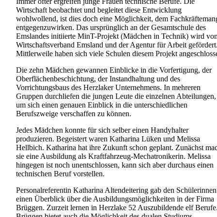
Immer öfter ergreifen junge Frauen technische Berufe. Die
Wirtschaft beobachtet und begleitet diese Entwicklung
wohlwollend, ist dies doch eine Möglichkeit, dem Fachkräfteman
entgegenzuwirken. Das ursprünglich an der Gesamtschule des
Emslandes initiierte MinT-Projekt (Mädchen in Technik) wird vo
Wirtschaftsverband Emsland und der Agentur für Arbeit gefördert
Mittlerweile haben sich viele Schulen diesem Projekt angeschloss
Die zehn Mädchen gewannen Einblicke in die Vorfertigung, der
Oberflächenbeschichtung, der Instandhaltung und des
Vorrichtungsbaus des Herzlaker Unternehmens. In mehreren
Gruppen durchliefen die jungen Leute die einzelnen Abteilungen,
um sich einen genauen Einblick in die unterschiedlichen
Berufszweige verschaffen zu können.
Jedes Mädchen konnte für sich selber einen Handyhalter
produzieren. Begeistert waren Katharina Lüken und Melissa
Hellbich. Katharina hat ihre Zukunft schon geplant. Zunächst ma
sie eine Ausbildung als Kraftfahrzeug-Mechatronikerin. Melissa
hingegen ist noch unentschlossen, kann sich aber durchaus einen
technischen Beruf vorstellen.
Personalreferentin Katharina Altendeitering gab den Schülerinnen
einen Überblick über die Ausbildungsmöglichkeiten in der Firma
Brüggen. Zurzeit lernen in Herzlake 52 Auszubildende elf Berufe
Brüggen bietet auch die Möglichkeit des dualen Studiums.