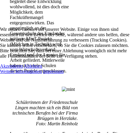
begleitet diese Entwicklung
wohlwollend, ist dies doch eine
Möglichkeit, dem
Fachkräftemangel
entgegenzuwirken. Das
ursprünglich an der
Wir nutzen Cookies auf unserer Website. Einige von ihnen sind
Gesamtschule des Emslandes
essenziell für den Betrieb der Seite, während andere uns helfen, diese
initiierte MinT-Projekt
Website und die Nutzererfahrung zu verbessern (Tracking Cookies).
(Mädchen in Technik) wird
Sie können selbst entscheiden, ob Sie die Cookies zulassen möchten.
vom Wirtschaftsverband
Bitte beachten Sie, dass bei einer Ablehnung womöglich nicht mehr
Emsland und der Agentur für
alle Funktionalitäten der Seite zur Verfügung stehen.
Arbeit gefördert. Mittlerweile
haben sich viele Schulen
Akzeptieren
Ablehnen
diesem Projekt angeschlossen.
Weitere Informationen
Impressum
Schülerinnen der Friedensschule
Lingen machten sich ein Bild von
technischen Berufen bei der Firma
Brüggen in Herzlake.
Foto: Martin Reinholz